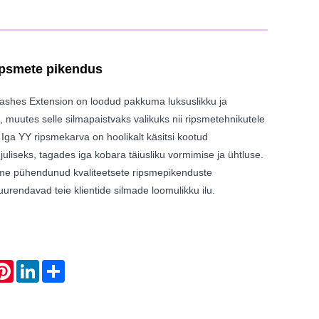
ipsmete pikendus
ashes Extension on loodud pakkuma luksuslikku ja
, muutes selle silmapaistvaks valikuks nii ripsmetehnikutele
e. Iga YY ripsmekarva on hoolikalt käsitsi kootud
uliseks, tagades iga kobara täiusliku vormimise ja ühtluse.
e pühendunud kvaliteetsete ripsmepikenduste
urendavad teie klientide silmade loomulikku ilu.
atsApp
Pinterest
LinkedIn
Share