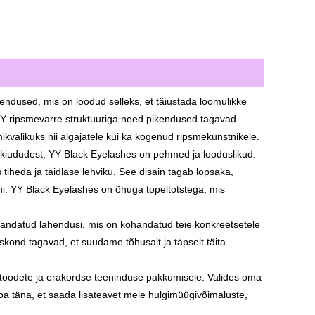
kendused, mis on loodud selleks, et täiustada loomulikke
to-Y ripsmevarre struktuuriga need pikendused tagavad
valikuks nii algajatele kui ka kogenud ripsmekunstnikele.
 kiududest, YY Black Eyelashes on pehmed ja looduslikud.
 tiheda ja täidlase lehviku. See disain tagab lopsaka,
ni. YY Black Eyelashes on õhuga topeltotstega, mis
handatud lahendusi, mis on kohandatud teie konkreetsetele
eskond tagavad, et suudame tõhusalt ja täpselt täita
toodete ja erakordse teeninduse pakkumisele. Valides oma
täna, et saada lisateavet meie hulgimüügivõimaluste,