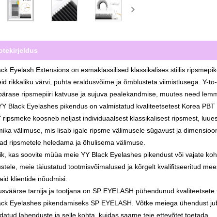
otekirjeldus
ck Eyelash Extensions on esmaklassilised klassikalises stiilis ripsmepi
id rikkaliku värvi, puhta eraldusvõime ja õmblusteta viimistlusega. Y-
ärase ripsmepiiri katvuse ja sujuva pealekandmise, muutes need lemmik
Y Black Eyelashes pikendus on valmistatud kvaliteetsetest Korea PBT
 ripsmeke koosneb neljast individuaalsest klassikalisest ripsmest, luues
ika välimuse, mis lisab igale ripsme välimusele sügavust ja dimensioo
ad ripsmetele heledama ja õhulisema välimuse.
k, kas soovite müüa meie YY Black Eyelashes pikendust või vajate ko
stele, meie täiustatud tootmisvõimalused ja kõrgelt kvalifitseeritud me
aid klientide nõudmisi.
sväärse tarnija ja tootjana on SP EYELASH pühendunud kvaliteetsete 
ack Eyelashes pikendamiseks SP EYELASH. Võtke meiega ühendust juba 
atud lahenduste ja selle kohta, kuidas saame teie ettevõtet toetada.