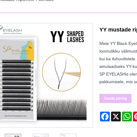
YY mustade r
Meie YY Black Eyel
loomulikku välimust
kui ka iluhuvilistel
ainulaadseks YY-kuj
SP EYELASHis olem
pakkumisele, mis su
Saada päring
Facebook
X
Wh