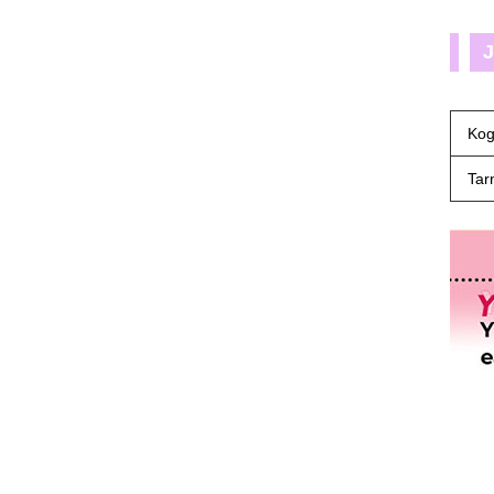
J
Kog
Tar