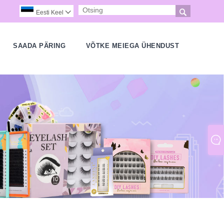

Eesti Keel

SAADA PÄRING
VÕTKE MEIEGA ÜHENDUST