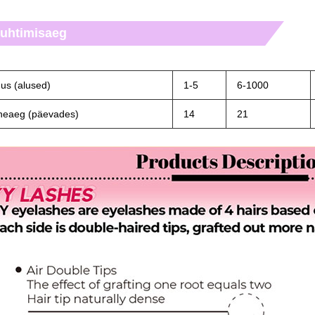
uhtimisaeg
us (alused)
1-5
6-1000
neaeg (päevades)
14
21