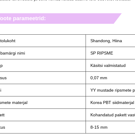
oote parameetrid:
itolukoht
Shandong, Hiina
bamärgi nimi
SP RIPSME
üp
Käsitsi valmistatud
sus
0,07 mm
i
YY mustade ripsmete p
smete materjal
Korea PBT siidmaterjal
ett
Kohandatud pakett vas
kus
8-15 mm