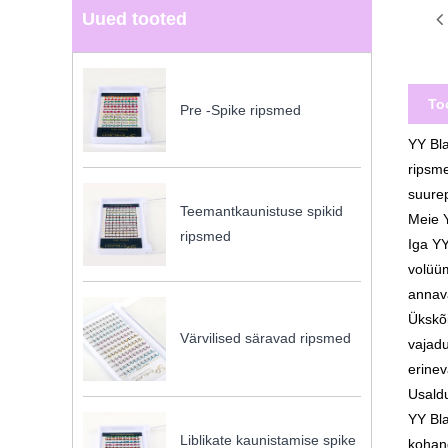
Uued tooted
To
Pre -Spike ripsmed
YY Bla
ripsme
suurep
Teemantkaunistuse spikid
Meie Y
ripsmed
Iga YY
volüüm
annav
Ükskõi
Värvilised säravad ripsmed
vajadu
erinev
Usaldu
YY Bl
Liblikate kaunistamise spike
kohand