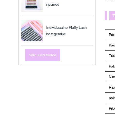
ripsmed
T
Individuaalne Fluffy Lash
isetegemine
Pär
Kau
Kõik uued tooted
Tü
Pak
Nim
Rip
pak
Pik