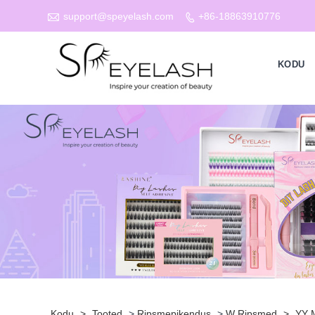

support@speyelash.com
+86-18863910776

KODU
Kodu
>
Tooted
>
Ripsmepikendus
>
W Ripsmed
>
YY 