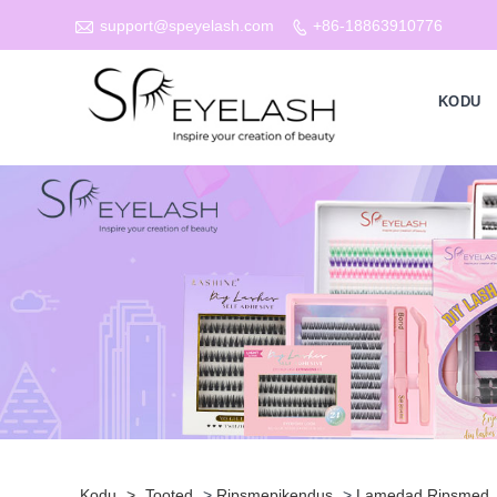

support@speyelash.com
+86-18863910776

KODU
Kodu
>
Tooted
>
Ripsmepikendus
>
Lamedad Ripsmed