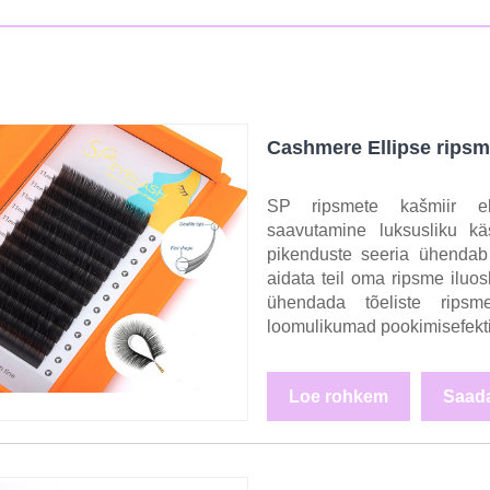
Cashmere Ellipse rips
SP ripsmete kašmiir el
saavutamine luksusliku kä
pikenduste seeria ühendab 
aidata teil oma ripsme ilu
ühendada tõeliste ripsm
loomulikumad pookimisefekti
Loe rohkem
Saada