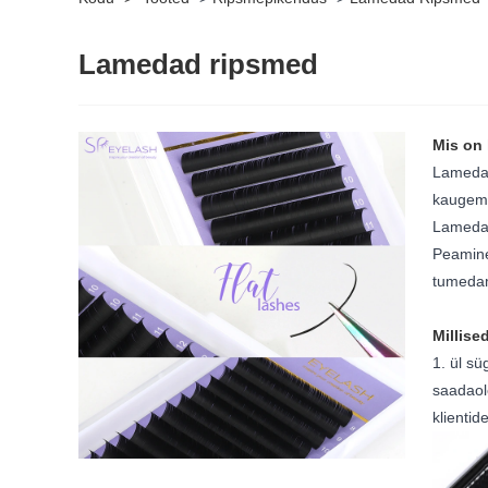
Lamedad ripsmed
Mis on
Lamedad
kaugema
Lamedad
Peamine
tumedam
Millis
1. ül s
saadaol
klientid