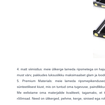
4. matt viimistlus: meie ülikerge lameda ripsmetega on haju
must värv, pakkudes luksuslikku maksimaalset glam ja loodu
5. Premium Materials: meie lameda ripsmepikendus
sünteetilisest kiust, mis on tuntud oma tugevuse, paindlik
Me eelistame oma materjalide kvaliteeti, tagamaks, et t
rõõmsad. Need on ülikerged, pehme, kerge, sinised ega ro