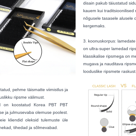
disain pakub täiustatud sid
kauem kui traditsioonilised
nõgusele tasasele alusele o
kergemaks.
3. koonuskorpus: lamedate 
on ultra-super lamedad rip
klassikalise ripsmega on 
mugava ja nauditava rips
looduslike ripsmete raskust
tatud, pehme täismatte viimistlus ja
slikku ripsme välimust.
ed on koostatud Korea PBT PBT
kuse ja julmusevaba olemuse poolest.
eie kliendid oleksid tulemuste üle
hekad, tihedad ja sõlmevabad.