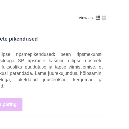
View as
mete pikendused
lipse ripsmepikendused: peen ripsmekunsti
sitööga SP ripsmete kašmiiri ellipse ripsmete
luksusliku puudutuse ja täpse viimistlemise, et
oskusi parandada. Lame juurekujundus, hõlpsamini
etega, tükeldatud juusteotsad, kergemad ja
d.
 päring