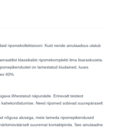
id ripsmekollektsiooni. Kuid nende ainulaadsus ulatub
atilist klassikalist ripsmekomplekti ilma lisaraskuseta.
ripsmepikendustel on lamestatud kiudained, luues
bes 40%.
ügava lõhestatud näpunäide. Erinevalt teistest
 kahekordistumise. Need ripsmed sobivad suurepäraselt
tud nõgusa alusega, meie lameda ripsmepikendused
märkimisväärselt suuremat kontaktpinda. See ainulaadne