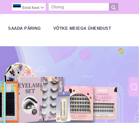

Eesti Keel

SAADA PÄRING
VÕTKE MEIEGA ÜHENDUST