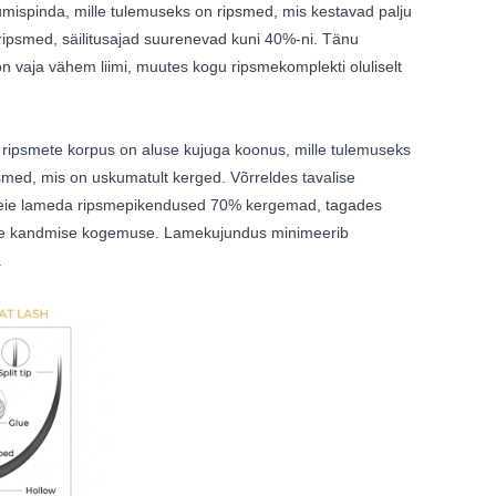
umispinda, mille tulemuseks on ripsmed, mis kestavad palju
 ripsmed, säilitusajad suurenevad kuni 40%-ni. Tänu
n vaja vähem liimi, muutes kogu ripsmekomplekti oluliselt
ripsmete korpus on aluse kujuga koonus, mille tulemuseks
smed, mis on uskumatult kerged. Võrreldes tavalise
meie lameda ripsmepikendused 70% kergemad, tagades
me kandmise kogemuse. Lamekujundus minimeerib
.