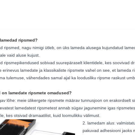
 lamedad ripsmed?
 ripsmed, nagu nimigi ütleb, on üks lameda alusega kujundatud lameda
le vaid aluse kujust.
 ripsmepikendused sobivad suurepäraselt klientidele, kes soovivad drama
 erinevus lamedate ja klassikaliste ripsmete vahel on see, et lameda 
a tulemuse, vähendades samal ajal ka loodusliku ripsme raskust um
ed on lamedate ripsmete omadused?
ügav lõhe: meie ülikergete ripsmete määrav tunnusjoon on erakordselt s
evatest lamedatest ripsmetest annab sügav jagunemine igas ripsmetes
ele, kes otsivad dramaatilist, kuid loomulikku välimust.
2. lamedam alus: valmista
pakuvad adhesiooni jaoks 