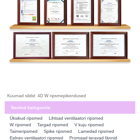
Kuumad sildid: 4D W ripsmepikendused
Seotud kategooria
Üksikud ripsmed
Lihtsad ventilaatori ripsmed
W ripsmed
Targad ripsmed
V kuju ripsmed
Taimeripsmed
Spike ripsmed
Lamedad ripsmed
Eelnev ventilaatori ripsmed
Promaad teravad fännid