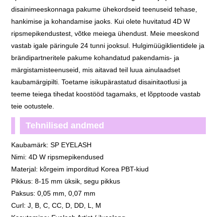
disainimeeskonnaga pakume ühekordseid teenuseid tehase,
hankimise ja kohandamise jaoks. Kui olete huvitatud 4D W
ripsmepikendustest, võtke meiega ühendust. Meie meeskond
vastab igale päringule 24 tunni jooksul. Hulgimüügiklientidele ja
brändipartneritele pakume kohandatud pakendamis- ja
märgistamisteenuseid, mis aitavad teil luua ainulaadset
kaubamärgipilti. Toetame isikupärastatud disainitaotlusi ja
teeme teiega tihedat koostööd tagamaks, et lõpptoode vastab
teie ootustele.
Tehnilised andmed
Kaubamärk: SP EYELASH
Nimi: 4D W ripsmepikendused
Materjal: kõrgeim imporditud Korea PBT-kiud
Pikkus: 8-15 mm üksik, segu pikkus
Paksus: 0,05 mm, 0,07 mm
Curl: J, B, C, CC, D, DD, L, M