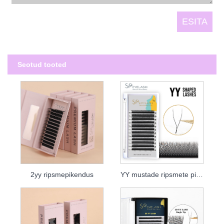
Seotud tooted
2yy ripsmepikendus
YY mustade ripsmete pikendus