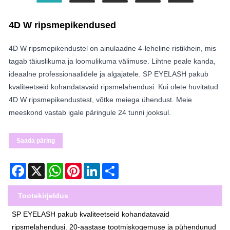
4D W ripsmepikendused
4D W ripsmepikendustel on ainulaadne 4-leheline ristikhein, mis
tagab täiuslikuma ja loomulikuma välimuse. Lihtne peale kanda,
ideaalne professionaalidele ja algajatele. SP EYELASH pakub
kvaliteetseid kohandatavaid ripsmelahendusi. Kui olete huvitatud
4D W ripsmepikendustest, võtke meiega ühendust. Meie
meeskond vastab igale päringule 24 tunni jooksul.
Saada päring
Facebook
X
WhatsApp
Pinterest
LinkedIn
Share
Tootekirjeldus
SP EYELASH pakub kvaliteetseid kohandatavaid
ripsmelahendusi. 20-aastase tootmiskogemuse ja pühendunud