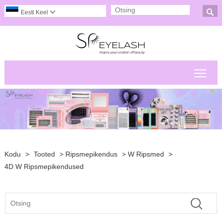

Eesti Keel

Peam
Kodu
>
Tooted
>
Ripsmepikendus
>
W Ripsmed
>
4D W Ripsmepikendused