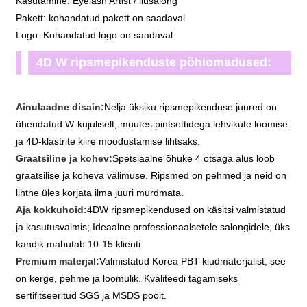
Kasutamine: Eyelash Artist / ilusalong
Pakett: kohandatud pakett on saadaval
Logo: Kohandatud logo on saadaval
4D W ripsmepikenduste põhiomadused:
Ainulaadne disain:
Nelja üksiku ripsmepikenduse juured on
ühendatud W-kujuliselt, muutes pintsettidega lehvikute loomise
ja 4D-klastrite kiire moodustamise lihtsaks.
Graatsiline ja kohev:
Spetsiaalne õhuke 4 otsaga alus loob
graatsilise ja koheva välimuse. Ripsmed on pehmed ja neid on
lihtne üles korjata ilma juuri murdmata.
Aja kokkuhoid:
4DW ripsmepikendused on käsitsi valmistatud
ja kasutusvalmis; Ideaalne professionaalsetele salongidele, üks
kandik mahutab 10-15 klienti.
Premium materjal:
Valmistatud Korea PBT-kiudmaterjalist, see
on kerge, pehme ja loomulik. Kvaliteedi tagamiseks
sertifitseeritud SGS ja MSDS poolt.