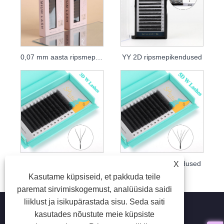
0,07 mm aasta ripsmepikendused
YY 2D ripsmepikendused
3D W ripsmepikendused
5D W ripsmepikendused
X
Kasutame küpsiseid, et pakkuda teile
paremat sirvimiskogemust, analüüsida saidi
liiklust ja isikupärastada sisu. Seda saiti
kasutades nõustute meie küpsiste