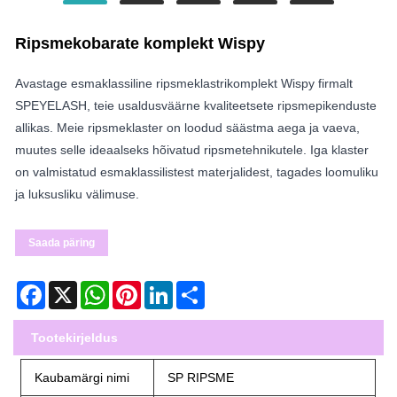
Ripsmekobarate komplekt Wispy
Avastage esmaklassiline ripsmeklastrikomplekt Wispy firmalt
SPEYELASH, teie usaldusväärne kvaliteetsete ripsmepikenduste
allikas. Meie ripsmeklaster on loodud säästma aega ja vaeva,
muutes selle ideaalseks hõivatud ripsmetehnikutele. Iga klaster
on valmistatud esmaklassilistest materjalidest, tagades loomuliku
ja luksusliku välimuse.
Saada päring
Facebook
X
WhatsApp
Pinterest
LinkedIn
Share
Tootekirjeldus
Kaubamärgi nimi
SP RIPSME