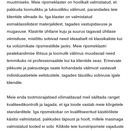
muutmiseks. Meie ripsmeklaster on hoolikalt valmistatud, et
pakkuda loomulikku ja luksuslikku välimust, parandades teie
klientide silmade ilu. Iga klaster on valmistatud
esmaklassilistest materjalidest, tagades vastupidavuse ja
mugavuse. Klastrite ühtlane kuju ja suurus tagavad ühtlase
viimistluse, mistõttu sobivad need ideaalselt nii klassikaliste kui
ka volüümikate ripsmestiilide jaoks. Meie ripsmeklastri
pealekandmise lihtsus ja loomulik välimus muudavad need
lemmikuks nii professionaalide kui ka klientide seas. Erinevate
pikkuste ja paksustega saate kohandada välimust vastavalt
individuaalsetele eelistustele, tagades täiusliku sobivuse igale
kliendile.
Meie enda tootmisrajatised võimaldavad meil säilitada ranget
kvaliteedikontrolli ja tagada, et iga toode vastab meie kõrgetele
standarditele. Iga ripsmekobar on kvalifitseeritud käsitööliste
käsitsi valmistatud, pakkudes täpsust ja hoolt, millele masinaga
valmistatud tooted ei sobi. Kõikide teie kunstripsmete vajaduste