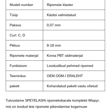
Mudeli number
Ripsmete klaster
Tüüp
Käsitsi valmistatud
Paksus
0,07 mm
Curl: C, D
Pikkus
8-18 mm
Ripsmete materjal
Korea PBT siidmaterjal
Funktsioon
Looduslikud pehmed ripsmed
Teenindus
OEM ODM-I ERALEHT
pakett
Kohandatud pakett vastu võetud
Tutvustame SPEYELASHi ripsmekobarate komplekti Wispyr,
mis on loodud teie ripsmete pikendamise kogemuse