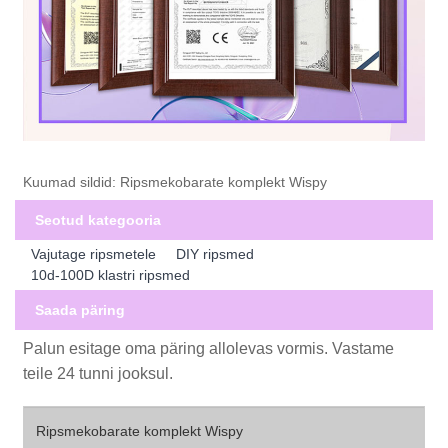
Kuumad sildid: Ripsmekobarate komplekt Wispy
Seotud kategooria
Vajutage ripsmetele
DIY ripsmed
10d-100D klastri ripsmed
Saada päring
Palun esitage oma päring allolevas vormis. Vastame
teile 24 tunni jooksul.