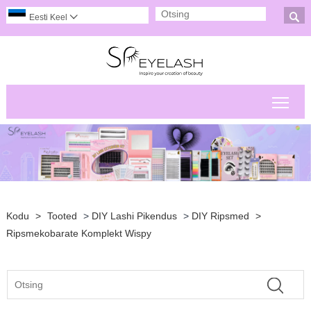

Eesti Keel

Peam
Kodu
>
Tooted
>
DIY Lashi Pikendus
>
DIY Ripsmed
>
Ripsmekobarate Komplekt Wispy