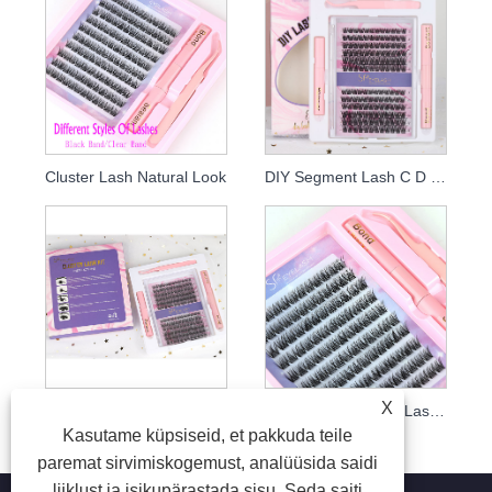
Cluster Lash Natural Look
DIY Segment Lash C D Curl
X
Ripsmeklaster Natural Volume Cross Mixed
Individuaalne Fluffy Lash isetegemine
Kasutame küpsiseid, et pakkuda teile
paremat sirvimiskogemust, analüüsida saidi
liiklust ja isikupärastada sisu. Seda saiti