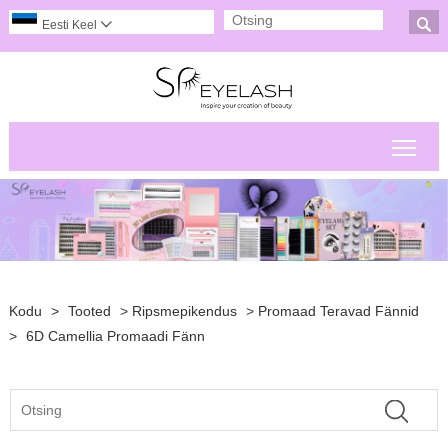

Eesti Keel

Peam
Kodu
>
Tooted
>
Ripsmepikendus
>
Promaad Teravad Fännid
>
6D Camellia Promaadi Fänn