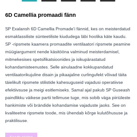
6D Camellia promaadi fänn
SP Exalansh 6D Camellia Promade'i fännid, kes on meisterdatud
esmaklassiliste sünteetiliste kiududega läbi hoolika käte kaudu.
SP -ripsmete kaamera promaadite ventilaatori ripsmete peamine
müügiargument nende käsitööna valminud meisterdamisel,
mitmekesises spetsifikatsioonides ja isikupärastatud
kohandamisteenustes. Selle ainulaadne kokkupandatud
ventilaatorikujuline disain ja pikaajaline curlingufekt võivad täita
täielikult ripsmete stilistide kahesuguseid vajadusi operatiivse
efektiivsuse ja meigi esitlemiseks. Samal ajal pakub SP Guseash
paindlikku väikese partii tellimuse tuge, mis sobib väga piiriüleste
hankimiste või brändide kohandamise vajaduste jaoks. See on
kvaliteetne ripsmete toode, mis ühendab kõrge kulutõhususe ja
praktilisuse.