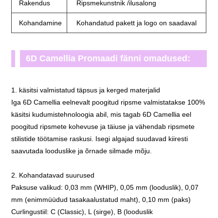
Rakendus
Ripsmekunstnik /ilusalong
Kohandamine
Kohandatud pakett ja logo on saadaval
6D Camellia Promaadi fänni omadused:
1. käsitsi valmistatud täpsus ja kerged materjalid
Iga 6D Camellia eelnevalt poogitud ripsme valmistatakse 100%
käsitsi kudumistehnoloogia abil, mis tagab 6D Camellia eel
poogitud ripsmete kohevuse ja täiuse ja vähendab ripsmete
stilistide töötamise raskusi. Isegi algajad suudavad kiiresti
saavutada looduslike ja õrnade silmade mõju.
2. Kohandatavad suurused
Paksuse valikud: 0,03 mm (WHIP), 0,05 mm (looduslik), 0,07
mm (enimmüüdud tasakaalustatud maht), 0,10 mm (paks)
Curlingustiil: C (Classic), L (sirge), B (looduslik