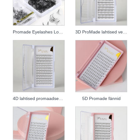
Promade Eyelashes Loose Lehvikud
3D ProMade lahtised ventilaatorid
4D lahtised promaadsed fännid
5D Promade fännid