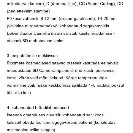
mikrokorveldamine), D (dramaatiline), CC (Super Curling), DD
(peo ettevalmistamine)
Pikkuse vahemik: 8-12 mm (sisenurga aktsent), 14-20 mm
(välimine nurgadraama) või kohandatud segakomplekt
Eelventilaator Camellia disain välistab käsitsi eraldamise -
otseselt 6D mahutavuse jaoks.
3. eelpabütmise efektiivsus
Ripsmete kosmedlased saavad otseselt kasutada eelnevalt
moodustatud 6D Camellia ripsmeid, ühe klastri pookimise
korral võtab vaid mõni sekund. Kõrge temperatuuriga
vormimine võib niiske keskkonnas säilitada 4–6 nädala jooksul
täiusliku kuju.
4. kohandatud brändilahendused
Iseenda omanduses olev silt: kohandatud salv koos
kuldse/hõbeda fooliumi logoga+brändipakend (kohaldatav
minimaalne tellimiskogus)