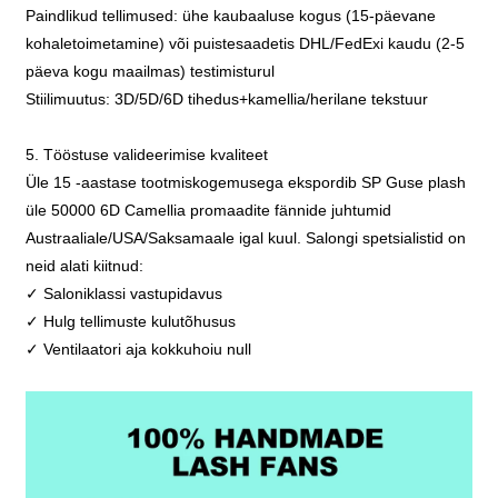
Paindlikud tellimused: ühe kaubaaluse kogus (15-päevane
kohaletoimetamine) või puistesaadetis DHL/FedExi kaudu (2-5
päeva kogu maailmas) testimisturul
Stiilimuutus: 3D/5D/6D tihedus+kamellia/herilane tekstuur
5. Tööstuse valideerimise kvaliteet
Üle 15 -aastase tootmiskogemusega ekspordib SP Guse plash
üle 50000 6D Camellia promaadite fännide juhtumid
Austraaliale/USA/Saksamaale igal kuul. Salongi spetsialistid on
neid alati kiitnud:
✓ Saloniklassi vastupidavus
✓ Hulg tellimuste kulutõhusus
✓ Ventilaatori aja kokkuhoiu null