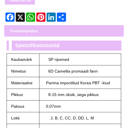
Saada päring
Facebook
X
WhatsApp
Pinterest
LinkedIn
Share
Tootekirjeldus
Spetsifikatsioonid
Kaubamärk
SP ripsmed
Nimetus
6D Camellia promaadi fänn
Materiaalne
Parima imporditud Korea PBT -kiud
Pikkus
8-15 mm üksik, sega pikkus
Paksus
0,07mm
Lokk
J, B, C, CC, D, DD, L, M