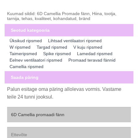
Kuumad sildid: 6D Camellia Promade fänn, Hiina, tootja,
tarnija, tehas, kvaliteet, kohandatud, bränd
Seotud kategooria
Üksikud ripsmed
Lihtsad ventilaatori ripsmed
W ripsmed
Targad ripsmed
V kuju ripsmed
Taimeripsmed
Spike ripsmed
Lamedad ripsmed
Eelnev ventilaatori ripsmed
Promaad teravad fännid
Camellia ripsmed
Saada päring
Palun esitage oma päring allolevas vormis. Vastame
teile 24 tunni jooksul.