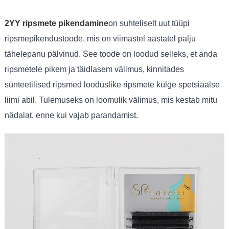
2YY ripsmete pikendamine
on suhteliselt uut tüüpi
ripsmepikendustoode, mis on viimastel aastatel palju
tähelepanu pälvinud. See toode on loodud selleks, et anda
ripsmetele pikem ja täidlasem välimus, kinnitades
sünteetilised ripsmed looduslike ripsmete külge spetsiaalse
liimi abil. Tulemuseks on loomulik välimus, mis kestab mitu
nädalat, enne kui vajab parandamist.