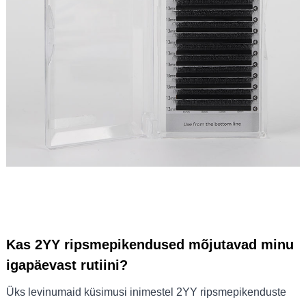
Kas 2YY ripsmepikendused mõjutavad minu
igapäevast rutiini?
Üks levinumaid küsimusi inimestel 2YY ripsmepikenduste