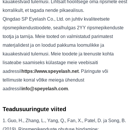
kauakestvaid tulemusi. Lihtsalt hoolitsege oma ripsmete eest
korralikult, et tagada nende pikaealisus.
Qingdao SP Eyelash Co., Ltd. on juhtiv kvaliteetsete
ripsmepikendustoodete, sealhulgas 2YY ripsmepikenduste
tootja ja tarnija. Meie tooted on valmistatud parimatest
materjalidest ja on loodud pakkuma loomulikke ja
kauakestvaid tulemusi. Meie toodete ja teenuste kohta
lisateabe saamiseks külastage meie veebisaiti
aadressil
https://www.speyelash.net
. Päringute või
tellimuste korral võtke meiega ühendust
aadressil
info@speyelash.com
.
Teadusuuringute viited
1. Guo, H., Zhang, L., Yang, Q., Fan, X., Patel, D. ja Song, B.
(2019). Ripsmepikenduste ohutuse hindamine: