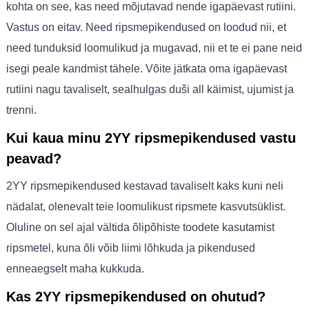
kohta on see, kas need mõjutavad nende igapäevast rutiini.
Vastus on eitav. Need ripsmepikendused on loodud nii, et
need tunduksid loomulikud ja mugavad, nii et te ei pane neid
isegi peale kandmist tähele. Võite jätkata oma igapäevast
rutiini nagu tavaliselt, sealhulgas duši all käimist, ujumist ja
trenni.
Kui kaua minu 2YY ripsmepikendused vastu
peavad?
2YY ripsmepikendused kestavad tavaliselt kaks kuni neli
nädalat, olenevalt teie loomulikust ripsmete kasvutsüklist.
Oluline on sel ajal vältida õlipõhiste toodete kasutamist
ripsmetel, kuna õli võib liimi lõhkuda ja pikendused
enneaegselt maha kukkuda.
Kas 2YY ripsmepikendused on ohutud?