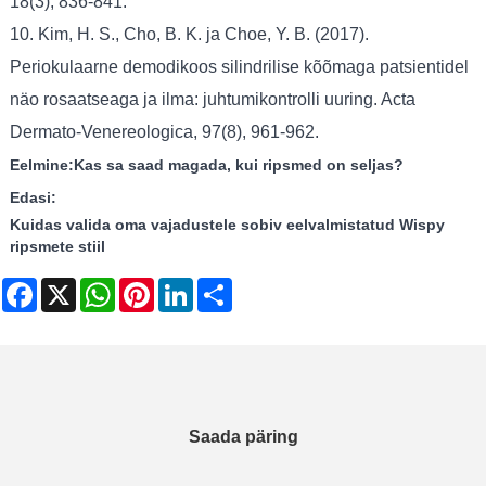
18(3), 836-841.
10. Kim, H. S., Cho, B. K. ja Choe, Y. B. (2017).
Periokulaarne demodikoos silindrilise kõõmaga patsientidel
näo rosaatseaga ja ilma: juhtumikontrolli uuring. Acta
Dermato-Venereologica, 97(8), 961-962.
Eelmine:
Kas sa saad magada, kui ripsmed on seljas?
Edasi:
Kuidas valida oma vajadustele sobiv eelvalmistatud Wispy
ripsmete stiil
Facebook
X
WhatsApp
Pinterest
LinkedIn
Share
Saada päring