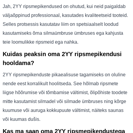
Jah, 2YY ripsmepikendused on ohutud, kui neid paigaldab
väljaõppinud professionaal, kasutades kvaliteetseid tooteid.
Selles protsessis kasutatav liim on spetsiaalselt loodud
kasutamiseks õrna silmaümbruse ümbruses ega kahjusta
teie loomulikke ripsmeid ega nahka.
Kuidas peaksin oma 2YY ripsmepikendusi
hooldama?
2YY ripsmepikenduste pikaealisuse tagamiseks on oluline
nende eest korralikult hoolitseda. See hõlmab ripsmete
liigse hõõrumise või tõmbamise vältimist, õlipõhiste toodete
mitte kasutamist silmadel või silmade ümbruses ning kõrge
kuumuse või auruga kokkupuute vältimist, näiteks saunas
või kuumas dušis.
Kas ma saan oma 2YY ripsmepikendustega