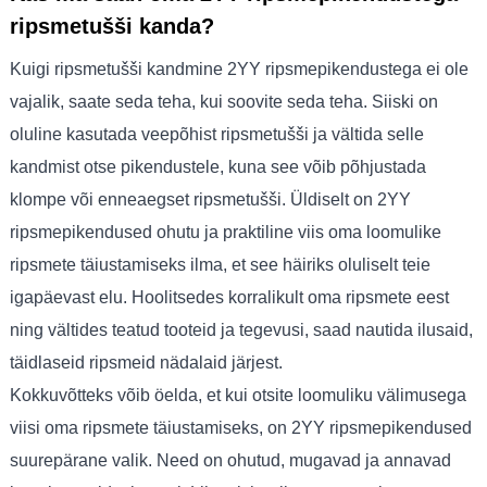
ripsmetušši kanda?
Kuigi ripsmetušši kandmine 2YY ripsmepikendustega ei ole
vajalik, saate seda teha, kui soovite seda teha. Siiski on
oluline kasutada veepõhist ripsmetušši ja vältida selle
kandmist otse pikendustele, kuna see võib põhjustada
klompe või enneaegset ripsmetušši. Üldiselt on 2YY
ripsmepikendused ohutu ja praktiline viis oma loomulike
ripsmete täiustamiseks ilma, et see häiriks oluliselt teie
igapäevast elu. Hoolitsedes korralikult oma ripsmete eest
ning vältides teatud tooteid ja tegevusi, saad nautida ilusaid,
täidlaseid ripsmeid nädalaid järjest.
Kokkuvõtteks võib öelda, et kui otsite loomuliku välimusega
viisi oma ripsmete täiustamiseks, on 2YY ripsmepikendused
suurepärane valik. Need on ohutud, mugavad ja annavad