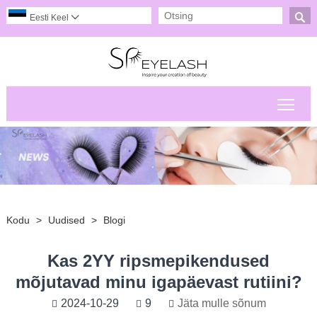

Eesti Keel

Peam
Kodu
>
Uudised
>
Blogi
Kas 2YY ripsmepikendused
mõjutavad minu igapäevast rutiini?
2024-10-29
9
Jäta mulle sõnum