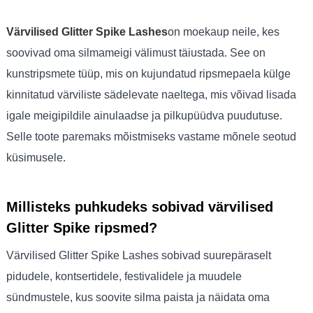
Värvilised Glitter Spike Lashes
on moekaup neile, kes
soovivad oma silmameigi välimust täiustada. See on
kunstripsmete tüüp, mis on kujundatud ripsmepaela külge
kinnitatud värviliste sädelevate naeltega, mis võivad lisada
igale meigipildile ainulaadse ja pilkupüüdva puudutuse.
Selle toote paremaks mõistmiseks vastame mõnele seotud
küsimusele.
Millisteks puhkudeks sobivad värvilised
Glitter Spike ripsmed?
Värvilised Glitter Spike Lashes sobivad suurepäraselt
pidudele, kontsertidele, festivalidele ja muudele
sündmustele, kus soovite silma paista ja näidata oma