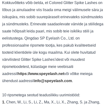
Kokkuvõtteks võib öelda, et Colored Glitter Spike Lashes on
lõbus ja ainulaadne viis lisada oma meigi välimusele sära ja
isikupära, mis sobib suurepäraselt erinevateks sündmusteks
ja sündmusteks. Erinevate saadaolevate värvide ja stiilidega
saate hõlpsalt leida paari, mis sobib teie isikliku stiili ja
eelistustega. Qingdao SP Eyelash Co., Ltd. on
professionaalne ripsmete tootja, kes pakub kvaliteetseid
tooteid klientidele üle kogu maailma. Kui olete huvitatud
värvilistest Glitter Spike Lashes'idest või muudest
ripsmetoodetest, külastage meie veebisaiti
aadressil
https://www.speyelash.net
või võtke meiega
ühendust aadressil
info@speyelash.com
.
10 ripsmetega seotud teaduslikku uurimistööd:
1.
Chen, W., Li, S., Li, Z., Ma, X., Li, X., Zhang, S. ja Zhang,