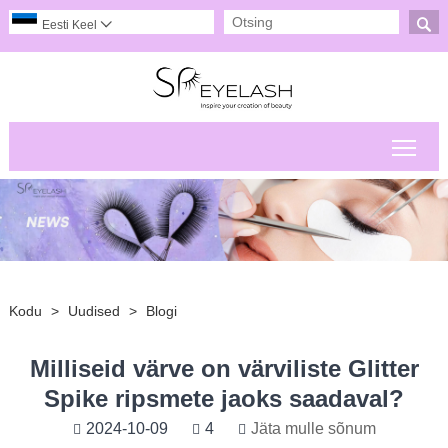

Eesti Keel

Peam
Kodu
>
Uudised
>
Blogi
Milliseid värve on värviliste Glitter
Spike ripsmete jaoks saadaval?
2024-10-09
4
Jäta mulle sõnum