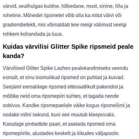
värvid, sealhulgas kuldne, hõbedane, must, sinine, lilla ja
roheline. Mõnedel ripsmetel võib olla ka mitut värvi või
gradiendiefekti, mis võimaldab teie meigi välimust veelgi
rohkem kohandada ja luua.
Kuidas värvilisi Glitter Spike ripsmeid peale
kanda?
Värvilised Glitter Spike Lashes pealekandmiseks veendu
esmalt, et sinu loomulikud ripsmed on puhtad ja kuivad.
Seejärel eemaldage ripsmed ettevaatlikult pakendist ja
mõõtke neid oma ripsmepiiri suhtes, et tagada nende
sobivus. Kandke ripsmepaelale väike kogus ripsmeliimi ja
oodake mõni sekund, kuni see muutub kleepuvaks.
Kasutage pintsettide paari, et asetada ripsmed oma
ripsmepiirile, alustades keskelt ja liikudes väljapoole.