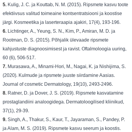
5.
Kulig, J. C. ja Kouttab, N. M. (2015). Ripsmete kasvu toote
efektiivsus valitud toimeaine kontsentratsiooni ja koostise
järgi. Kosmeetika ja laserteraapia ajakiri, 17(4), 193-196.
6.
Lichtinger, A., Yeung, S. N., Kim, P., Amiran, M. D. ja
Rootman, D. S. (2015). Põhjalik ülevaade ripsmete
kahjustuste diagnoosimisest ja ravist. Oftalmoloogia uuring,
60 (6), 506-517.
7.
Murasawa, A., Minami-Hori, M., Nagai, K. ja Nishijima, S.
(2020). Kulmude ja ripsmete juuste siirdamine Aasias.
Journal of cosmetic Dermatology, 19(10), 2493-2496.
8.
Ratner, D. ja Dover, J. S. (2019). Ripsmete kasvatamine
prostaglandiini analoogidega. Dermatoloogilised kliinikud,
37(1), 29-39.
9.
Singh, A., Thakur, S., Kaur, T., Jayaraman, S., Pandey, P.
ja Alam, M. S. (2019). Ripsmete kasvu seerum ja koostis.