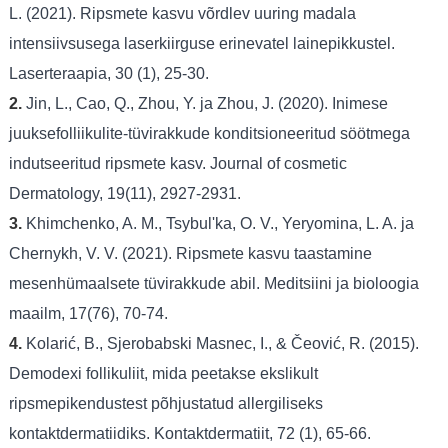
L. (2021). Ripsmete kasvu võrdlev uuring madala
intensiivsusega laserkiirguse erinevatel lainepikkustel.
Laserteraapia, 30 (1), 25-30.
2.
Jin, L., Cao, Q., Zhou, Y. ja Zhou, J. (2020). Inimese
juuksefolliikulite-tüvirakkude konditsioneeritud söötmega
indutseeritud ripsmete kasv. Journal of cosmetic
Dermatology, 19(11), 2927-2931.
3.
Khimchenko, A. M., Tsybul'ka, O. V., Yeryomina, L. A. ja
Chernykh, V. V. (2021). Ripsmete kasvu taastamine
mesenhümaalsete tüvirakkude abil. Meditsiini ja bioloogia
maailm, 17(76), 70-74.
4.
Kolarić, B., Sjerobabski Masnec, I., & Čeović, R. (2015).
Demodexi follikuliit, mida peetakse ekslikult
ripsmepikendustest põhjustatud allergiliseks
kontaktdermatiidiks. Kontaktdermatiit, 72 (1), 65-66.