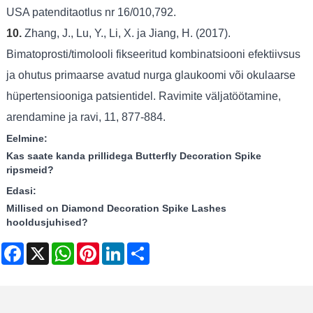
USA patenditaotlus nr 16/010,792.
10.
Zhang, J., Lu, Y., Li, X. ja Jiang, H. (2017).
Bimatoprosti/timolooli fikseeritud kombinatsiooni efektiivsus
ja ohutus primaarse avatud nurga glaukoomi või okulaarse
hüpertensiooniga patsientidel. Ravimite väljatöötamine,
arendamine ja ravi, 11, 877-884.
Eelmine:
Kas saate kanda prillidega Butterfly Decoration Spike
ripsmeid?
Edasi:
Millised on Diamond Decoration Spike Lashes
hooldusjuhised?
Facebook
X
WhatsApp
Pinterest
LinkedIn
Share