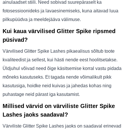
ainulaadset stiili. Need sobivad suurepäraselt ka
fotosessioonideks ja lavaesinemiseks, kuna aitavad luua
pilkupüüdva ja meeldejääva välimuse.
Kui kaua värvilised Glitter Spike ripsmed
püsivad?
Värvilised Glitter Spike Lashes pikaealisus sõltub toote
kvaliteedist ja sellest, kui hästi nende eest hoolitsetakse.
Üldjuhul võivad need õige käsitsemise korral vastu pidada
mõneks kasutuseks. Et tagada nende võimalikult pikk
kasutusiga, hoidke neid kuivas ja jahedas kohas ning
puhastage neid pärast iga kasutamist.
Millised värvid on värviliste Glitter Spike
Lashes jaoks saadaval?
Värviliste Glitter Spike Lashes jaoks on saadaval erinevad