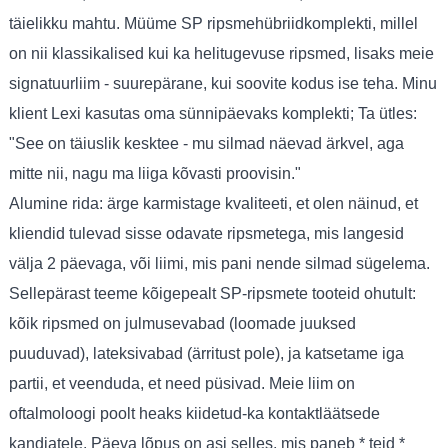
täielikku mahtu. Müüme SP ripsmehübriidkomplekti, millel
on nii klassikalised kui ka helitugevuse ripsmed, lisaks meie
signatuurliim - suurepärane, kui soovite kodus ise teha. Minu
klient Lexi kasutas oma sünnipäevaks komplekti; Ta ütles:
"See on täiuslik kesktee - mu silmad näevad ärkvel, aga
mitte nii, nagu ma liiga kõvasti proovisin."
Alumine rida: ärge karmistage kvaliteeti, et olen näinud, et
kliendid tulevad sisse odavate ripsmetega, mis langesid
välja 2 päevaga, või liimi, mis pani nende silmad sügelema.
Sellepärast teeme kõigepealt SP-ripsmete tooteid ohutult:
kõik ripsmed on julmusevabad (loomade juuksed
puuduvad), lateksivabad (ärritust pole), ja katsetame iga
partii, et veenduda, et need püsivad. Meie liim on
oftalmoloogi poolt heaks kiidetud-ka kontaktläätsede
kandjatele. Päeva lõpus on asi selles, mis paneb * teid *