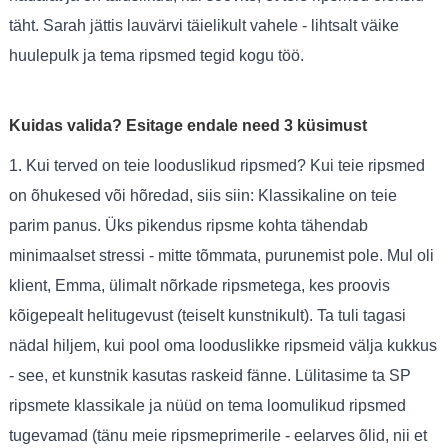
täht. Sarah jättis lauvärvi täielikult vahele - lihtsalt väike
huulepulk ja tema ripsmed tegid kogu töö.
Kuidas valida? Esitage endale need 3 küsimust
1. Kui terved on teie looduslikud ripsmed? Kui teie ripsmed
on õhukesed või hõredad, siis siin: Klassikaline on teie
parim panus. Üks pikendus ripsme kohta tähendab
minimaalset stressi - mitte tõmmata, purunemist pole. Mul oli
klient, Emma, ​​ülimalt nõrkade ripsmetega, kes proovis
kõigepealt helitugevust (teiselt kunstnikult). Ta tuli tagasi
nädal hiljem, kui pool oma looduslikke ripsmeid välja kukkus
- see, et kunstnik kasutas raskeid fänne. Lülitasime ta SP
ripsmete klassikale ja nüüd on tema loomulikud ripsmed
tugevamad (tänu meie ripsmeprimerile - eelarves õlid, nii et