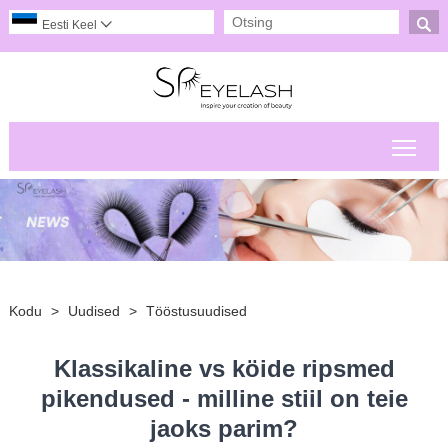

Eesti Keel

Peam
Kodu
>
Uudised
>
Tööstusuudised
Klassikaline vs köide ripsmed
pikendused - milline stiil on teie
jaoks parim?