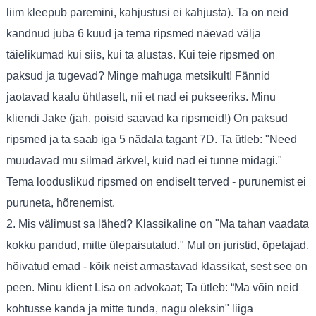
liim kleepub paremini, kahjustusi ei kahjusta). Ta on neid
kandnud juba 6 kuud ja tema ripsmed näevad välja
täielikumad kui siis, kui ta alustas. Kui teie ripsmed on
paksud ja tugevad? Minge mahuga metsikult! Fännid
jaotavad kaalu ühtlaselt, nii et nad ei pukseeriks. Minu
kliendi Jake (jah, poisid saavad ka ripsmeid!) On paksud
ripsmed ja ta saab iga 5 nädala tagant 7D. Ta ütleb: "Need
muudavad mu silmad ärkvel, kuid nad ei tunne midagi."
Tema looduslikud ripsmed on endiselt terved - purunemist ei
puruneta, hõrenemist.
2. Mis välimust sa lähed? Klassikaline on "Ma tahan vaadata
kokku pandud, mitte ülepaisutatud." Mul on juristid, õpetajad,
hõivatud emad - kõik neist armastavad klassikat, sest see on
peen. Minu klient Lisa on advokaat; Ta ütleb: “Ma võin neid
kohtusse kanda ja mitte tunda, nagu oleksin" liiga