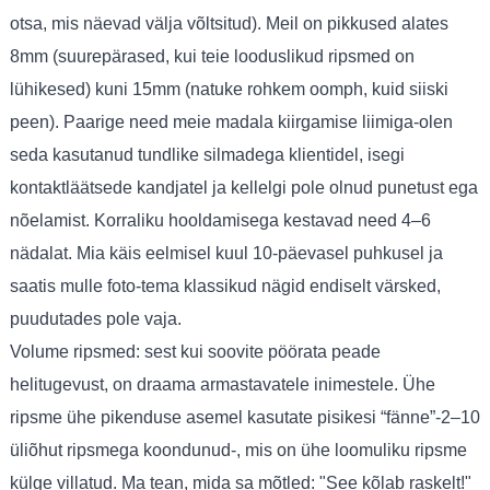
otsa, mis näevad välja võltsitud). Meil on pikkused alates
8mm (suurepärased, kui teie looduslikud ripsmed on
lühikesed) kuni 15mm (natuke rohkem oomph, kuid siiski
peen). Paarige need meie madala kiirgamise liimiga-olen
seda kasutanud tundlike silmadega klientidel, isegi
kontaktläätsede kandjatel ja kellelgi pole olnud punetust ega
nõelamist. Korraliku hooldamisega kestavad need 4–6
nädalat. Mia käis eelmisel kuul 10-päevasel puhkusel ja
saatis mulle foto-tema klassikud nägid endiselt värsked,
puudutades pole vaja.
Volume ripsmed: sest kui soovite pöörata peade
helitugevust, on draama armastavatele inimestele. Ühe
ripsme ühe pikenduse asemel kasutate pisikesi “fänne”-2–10
üliõhut ripsmega koondunud-, mis on ühe loomuliku ripsme
külge villatud. Ma tean, mida sa mõtled: "See kõlab raskelt!"