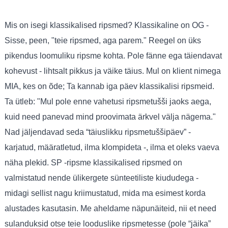
Mis on isegi klassikalised ripsmed? Klassikaline on OG -
Sisse, peen, "teie ripsmed, aga parem." Reegel on üks
pikendus loomuliku ripsme kohta. Pole fänne ega täiendavat
kohevust - lihtsalt pikkus ja väike täius. Mul on klient nimega
MIA, kes on õde; Ta kannab iga päev klassikalisi ripsmeid.
Ta ütleb: "Mul pole enne vahetusi ripsmetušši jaoks aega,
kuid need panevad mind proovimata ärkvel välja nägema."
Nad jäljendavad seda “täiuslikku ripsmetuššipäev” -
karjatud, määratletud, ilma klompideta -, ilma et oleks vaeva
näha plekid. SP -ripsme klassikalised ripsmed on
valmistatud nende ülikergete sünteetiliste kiududega -
midagi sellist nagu kriimustatud, mida ma esimest korda
alustades kasutasin. Me aheldame näpunäiteid, nii et need
sulanduksid otse teie looduslike ripsmetesse (pole “jäika”