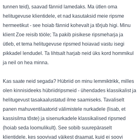
tunnen teid), saavad fännid lamedaks. Ma ütlen oma
helitugevuse klientidele, et nad kasutaksid meie ripsme
hermeetikut - see hoiab fännid kohevalt ja tõrjub higi. Minu
klient Zoe reisib tööle; Ta pakib pisikese ripsmeharja ja
ütleb, et tema helitugevuse ripsmed hoiavad vastu isegi
pikkadel lendudel. Ta lihtsalt harjab neid üks kord hommikul
ja neil on hea minna.
Kas saate neid segada? Hübriid on minu lemmiktrikk, milles
olen kinnisideeks hübriidripsmeid - ühendades klassikalist ja
helitugevust tasakaalustatud ilme saamiseks. Tavaliselt
panen mahuventilaatorid välimistele nurkadele (lisab, et
kassisilma tõste) ja sisenurkadele klassikalised ripsmed
(hoiab seda loomulikult). See sobib suurepäraselt
klientidele, kes soovivad väikest draamat, kuid ei soovi