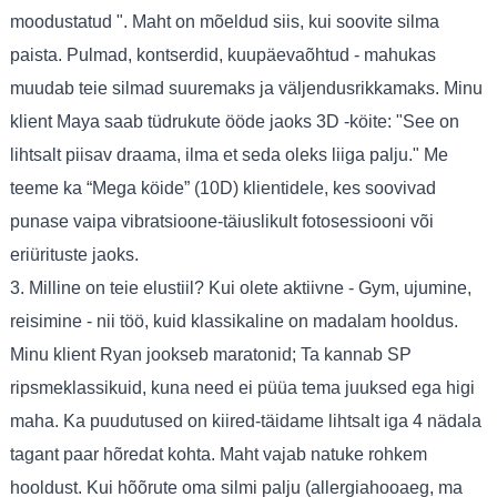
moodustatud ". Maht on mõeldud siis, kui soovite silma
paista. Pulmad, kontserdid, kuupäevaõhtud - mahukas
muudab teie silmad suuremaks ja väljendusrikkamaks. Minu
klient Maya saab tüdrukute ööde jaoks 3D -köite: "See on
lihtsalt piisav draama, ilma et seda oleks liiga palju." Me
teeme ka “Mega köide” (10D) klientidele, kes soovivad
punase vaipa vibratsioone-täiuslikult fotosessiooni või
eriürituste jaoks.
3. Milline on teie elustiil? Kui olete aktiivne - Gym, ujumine,
reisimine - nii töö, kuid klassikaline on madalam hooldus.
Minu klient Ryan jookseb maratonid; Ta kannab SP
ripsmeklassikuid, kuna need ei püüa tema juuksed ega higi
maha. Ka puudutused on kiired-täidame lihtsalt iga 4 nädala
tagant paar hõredat kohta. Maht vajab natuke rohkem
hooldust. Kui hõõrute oma silmi palju (allergiahooaeg, ma