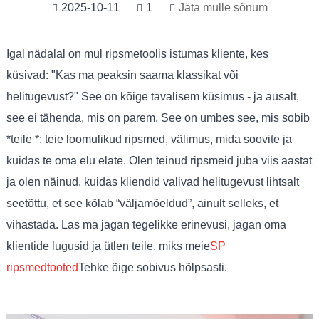
2025-10-11
1
Jäta mulle sõnum
Igal nädalal on mul ripsmetoolis istumas kliente, kes
küsivad: "Kas ma peaksin saama klassikat või
helitugevust?" See on kõige tavalisem küsimus - ja ausalt,
see ei tähenda, mis on parem. See on umbes see, mis sobib
*teile *: teie loomulikud ripsmed, välimus, mida soovite ja
kuidas te oma elu elate. Olen teinud ripsmeid juba viis aastat
ja olen näinud, kuidas kliendid valivad helitugevust lihtsalt
seetõttu, et see kõlab “väljamõeldud”, ainult selleks, et
vihastada. Las ma jagan tegelikke erinevusi, jagan oma
klientide lugusid ja ütlen teile, miks meie
SP
ripsmed
tooted
Tehke õige sobivus hõlpsasti.