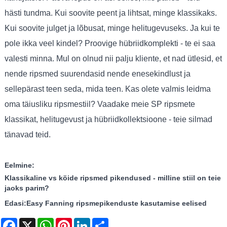
hästi tundma. Kui soovite peent ja lihtsat, minge klassikaks.
Kui soovite julget ja lõbusat, minge helitugevuseks. Ja kui te
pole ikka veel kindel? Proovige hübriidkomplekti - te ei saa
valesti minna. Mul on olnud nii palju kliente, et nad ütlesid, et
nende ripsmed suurendasid nende enesekindlust ja
sellepärast teen seda, mida teen. Kas olete valmis leidma
oma täiusliku ripsmestiil? Vaadake meie SP ripsmete
klassikat, helitugevust ja hübriidkollektsioone - teie silmad
tänavad teid.
Eelmine:
Klassikaline vs köide ripsmed pikendused - milline stiil on teie
jaoks parim?
Edasi:
Easy Fanning ripsmepikenduste kasutamise eelised
Facebook
X
WhatsApp
Pinterest
LinkedIn
Share