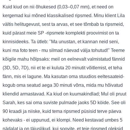
Kuid kiud on nii õhukesed (0,03–0,07 mm), et need on
kergemad kui mõned klassikalised ripsmed. Minu klient Lila
vältis helitugevust, sest ta arvas, et see tõmbab ta ripsmeid,
kuid pärast meie SP -ripsmete komplekti proovimist on ta
kinnisideeks. Ta ütleb: "Ma unustan, et kannan neid seni,
kuni ma foto teen - mu silmad näevad välja tohutud!" Teeme
kõigile mahu hõlpsaks: meil on eelnevalt valmistatud fännid
(3D, 5D, 7D), nii et te ei kuluta 20 minutit võitlemist, et teha
fänn, mis ei lagune. Ma kasutan oma stuudios eeltesaateid-
kogub oma seatud aega 30 minuti võrra, mida mu hõivatud
kliendid armastavad. Ka kiud on kuumakindlad; Mul oli pruut
Sarah, kes sai oma suviste pulmade jaoks 5D köide. See oli
90 kraadi ja niiske, kuid tema ripsmed püsisid terve päeva
kohevaks - ei uppunud, ei klompi. Need kestavad umbes 5
nädalat ja on täiuslikud, kui soovite, et teie ripsmed oleksid