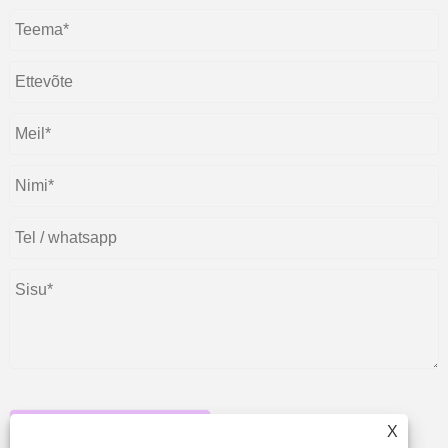
Esita
X