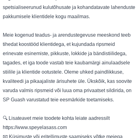
spetsialiseerunud kulutõhusate ja kohandatavate lahenduste
pakkumisele klientidele kogu maailmas.
Meie kogenud teadus- ja arendustegevuse meeskond teeb
tihedat koostööd klientidega, et kujundada ripsmeid
erinevate esinemiste, pikkuste, lokkide ja bändistiilidega,
tagades, et iga toode vastab teie kaubamärgi ainulaadsele
stiilile ja klientide ootustele. Oleme uhked paindlikkuse,
kvaliteedi ja pikaajaliste ärisuhete üle. Ükskõik, kas soovite
varuda valmis ripsmeid või luua oma privaatset sildirida, on
SP Guash varustatud teie eesmärkide toetamiseks.
🔍 Lisateavet meie toodete kohta leiate aadressilt
https://www.speyelasass.com
📧 Küsimuste või eritellimuste saamiseks võtke meiega