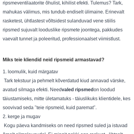
ripsmeventilaatorite õhulist, kihilist efekti. Tulemus? Tark,
mahukas välimus, mis tundub endiselt ülimaine. Erinevalt
rasketest, ühtlastest võltsidest sulanduvad vene stiilis
ripsmed sujuvalt looduslike ripsmete joontega, pakkudes
vaevalt tunnet ja poleeritud, professionaalset viimistlust.
Miks teie kliendid neid ripsmeid armastavad?
1. loomulik, kuid märgatav
Tark tekstuur ja pehmelt kõverdatud kiud annavad värske,
avatud silmaga efekti. Need
valed ripsmed
on loodud
täiustamiseks, mitte ületamatuks - täiuslikuks klientidele, kes
soovivad seda "teie ripsmeid, kuid paremat".
2. kerge ja mugav
Kogu päeva kandmiseks on need ripsmed suled ja istuvad