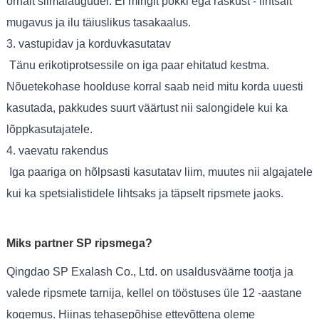
õrnalt silmalaugudel. Ei mingit pokki ega raskust - lihtsalt
mugavus ja ilu täiuslikus tasakaalus.
3. vastupidav ja korduvkasutatav
Tänu erikotiprotsessile on iga paar ehitatud kestma.
Nõuetekohase hoolduse korral saab neid mitu korda uuesti
kasutada, pakkudes suurt väärtust nii salongidele kui ka
lõppkasutajatele.
4. vaevatu rakendus
Iga paariga on hõlpsasti kasutatav liim, muutes nii algajatele
kui ka spetsialistidele lihtsaks ja täpselt ripsmete jaoks.
Miks partner SP ripsmega?
Qingdao SP Exalash Co., Ltd. on usaldusväärne tootja ja
valede ripsmete tarnija, kellel on tööstuses üle 12 -aastane
kogemus. Hiinas tehasepõhise ettevõttena oleme