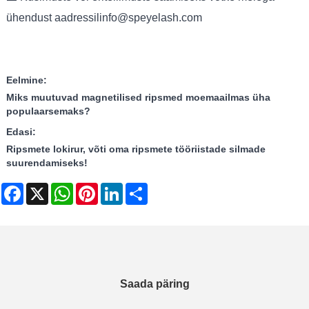
ühendust aadressil
info@speyelash.com
Eelmine:
Miks muutuvad magnetilised ripsmed moemaailmas üha
populaarsemaks?
Edasi:
Ripsmete lokirur, võti oma ripsmete tööriistade silmade
suurendamiseks!
Facebook
X
WhatsApp
Pinterest
LinkedIn
Share
Saada päring