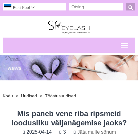

Eesti Keel

Peam
Kodu
>
Uudised
>
Tööstusuudised
Mis paneb vene riba ripsmeid
loodusliku väljanägemise jaoks?
2025-04-14
3
Jäta mulle sõnum