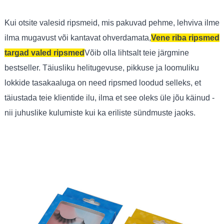
Kui otsite valesid ripsmeid, mis pakuvad pehme, lehviva ilme
ilma mugavust või kantavat ohverdamata,
Vene riba ripsmed
targad valed ripsmed
Võib olla lihtsalt teie järgmine
bestseller. Täiusliku helitugevuse, pikkuse ja loomuliku
lokkide tasakaaluga on need ripsmed loodud selleks, et
täiustada teie klientide ilu, ilma et see oleks üle jõu käinud -
nii juhuslike kulumiste kui ka eriliste sündmuste jaoks.